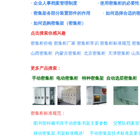
·
企业人事档案管理制度
·
使用密集柜的必要性
·
密集架各部分装置部件的作用
·
如何选择合适的
·
如何选购密集架（密集柜）
点击搜索你感兴趣
密集柜价格
密集柜厂家
密集柜常识
密集柜标准规范
密
山西密集柜
内蒙古密集柜
北京密集柜
天津密集柜
山东
更多产品搜索
：
手动密集柜
电动密集柜
特种密集架
自
动选层密集柜
密集柜标准规范
：
·
图书馆特藏书库手动密集书架主要参数
·
交警队档案室
·
移动密集架,书架标准概述!
·
手动密集架技术标准及要