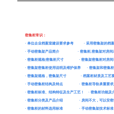
密集柜常识：
·
单位企业档案室建设要求参考
·
采用密集架的档
·
手动密集架产品简介
·
密集柜,密集架对房间
·
密集柜规格|密集柜尺寸
·
密集架密集柜对房间
·
密集架密集柜使用说明及维护保养
·
密集架和密集柜
·
密集架规格，密集架尺寸
·
档案柜材质及工艺
·
手动密集柜结构及特点
·
密集柜导轨承重要求
·
密集柜标准、结构特征及生产工艺！
·
密集柜功能及
·
密集柜分类及产品介绍
·
房间不大，可以安密
·
密集柜的材料选用标准
·
手动密集架技术标准