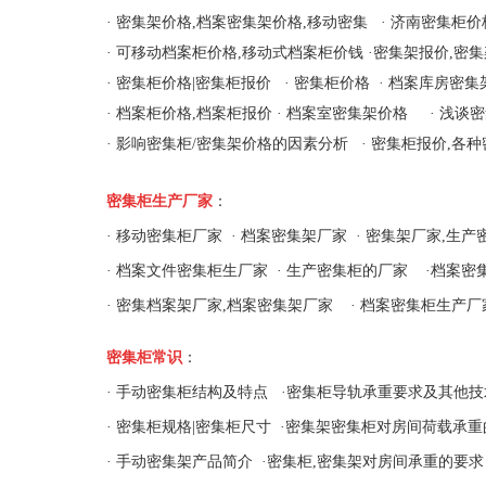
·
密集架价格,档案密集架价格,移动密集
·
济南密集柜价
·
可移动档案柜价格,移动式档案柜价钱
·
密集架报价,密
·
密集柜价格|密集柜报价
·
密集柜价格
·
档案库房密集
·
档案柜价格,档案柜报价
·
档案室密集架价格
·
浅谈密
·
影响密集柜/密集架价格的因素分析
·
密集柜报价,各种
密集柜生产厂家
：
·
移动密集柜厂家
·
档案密集架厂家
·
密集架厂家,生产
·
档案文件密集柜生厂家
·
生产密集柜的厂家
·
档案密
·
密集档案架厂家,档案密集架厂家
·
档案密集柜生产厂
密集柜常识
：
·
手动密集柜结构及特点
·
密集柜导轨承重要求及其他技
·
密集柜规格|密集柜尺寸
·
密集架密集柜对房间荷载承重
·
手动密集架产品简介
·
密集柜,密集架对房间承重的要求