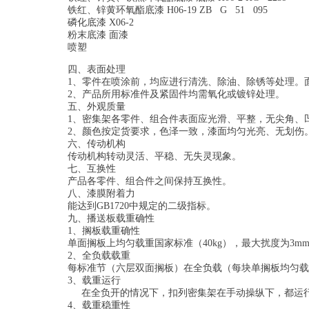
铁红、锌黄环氧酯底漆 H06-19 ZB G 51 095
磷化底漆 X06-2
粉末底漆 面漆
喷塑
四、表面处理
1、零件在喷涂前，均应进行清洗、除油、除锈等处理。
2、产品所用标准件及紧固件均需氧化或镀锌处理。
五、外观质量
1、密集架各零件、组合件表面应光滑、平整，无尖角、
2、颜色按定货要求，色泽一致，漆面均匀光亮、无划伤
六、传动机构
传动机构转动灵活、平稳、无失灵现象。
七、互换性
产品各零件、组合件之间保持互换性。
八、漆膜附着力
能达到GB1720中规定的二级指标。
九、播送板载重确性
1、搁板载重确性
单面搁板上均匀载重国家标准（40kg），最大扰度为3m
2、全负载载重
每标准节（六层双面搁板）在全负载（每块单搁板均匀载
3、载重运行
在全负开的情况下，扣列密集架在手动操纵下，都运行自
4、载重稳重性