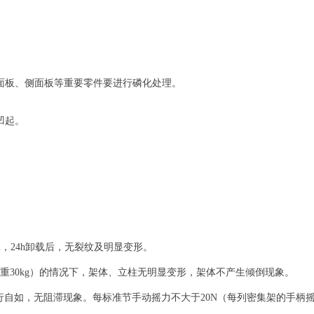
面板、侧面板等重要零件要进行磷化处理。
凹起。
。
m，24h卸载后，无裂纹及明显变形。
重30kg）的情况下，架体、立柱无明显变形，架体不产生倾倒现象。
如，无阻滞现象。每标准节手动摇力不大于20N（每列密集架的手柄摇力