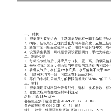
一、 结构：
1、密集架为装配组合，手动密集架配有一套手动运行结
2、搁板、挂板能沿立柱的垂直方向调整高度，立柱上挂板
3、轨道可采用地面式或埋入式，用螺丝或射钉安装，有
4、设置防尘装置，可根据需要设置照明灯，手把为摇盘
二、制造公差
1、每标准节组装后，外廓尺寸（长、宽、高）的极限偏差
2、每标准节组装后，侧面板与中腰板的对缝处的间隙小于
3、轨道安装后，在任意1m彻底风，水平偏差不大于1mm
4、门缝间隙均匀一致，间隙应在1-2mm之间。
5、零件的未标注公差尺寸的极限偏差按GB1804中的IT13-
三、材料
1、密集架用原材料符合设备配件、选材、技术参数、标
2、密集架所用表面喷涂材料料规定
名称 用途 牌号 标准
各色氨基烘干磁漆 面漆 A04-9 ZB G 51 043
各色醇酸磁漆 C04-2 ZB G 51 035
铁红、锌黄、铁黑环氧酯底漆 底漆 H06-2 HG 2239