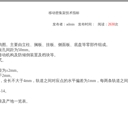
移动密集架技术指标
发布者：admin 发布时间： 阅读：
2630
次
构图。主要由立柱、搁板、挂板、侧面板、底盘等零部件组成。
孔间距为50mm。
传动机构及防倾倒装置及档块等。
式。
为±2mm。
2mm。
，全长不大于4mm，轨道之间对应点的水平偏差为1mm，每两条轨道之间的
14。
准及产地一览表。