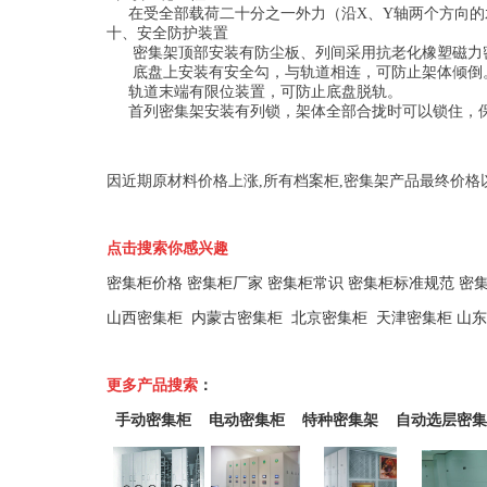
在受全部载荷二十分之一外力（沿X、Y轴两个方向的水
十、安全防护装置
密集架顶部安装有防尘板、列间采用抗老化橡塑磁力密
底盘上安装有安全勾，与轨道相连，可防止架体倾倒
轨道末端有限位装置，可防止底盘脱轨。
首列密集架安装有列锁，架体全部合拢时可以锁住，
因近期原材料价格上涨,所有档案柜,密集架产品最终价格以电话
点击搜索你感兴趣
密集柜价格
密集柜厂家
密集柜常识
密集柜标准规范
密
山西密集柜
内蒙古密集柜
北京密集柜
天津密集柜
山东
更多产品搜索
：
手动密集柜
电动密集柜
特种密集架
自
动选层密集